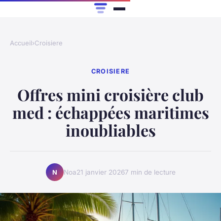
Accueil
›
Croisiere
CROISIERE
Offres mini croisière club
med : échappées maritimes
inoubliables
Noa
21 janvier 2026
7 min de lecture
N