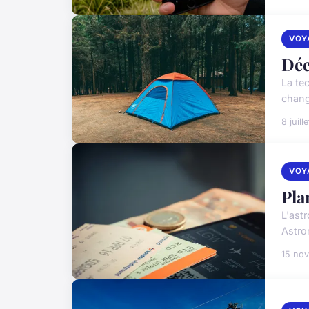
VOY
Déc
La tec
chang
8 juill
VOY
Pla
L'ast
Astro
15 no