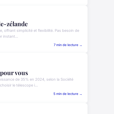
le-zélande
ffrant simplicité et flexibilité. Pas besoin de
 instant...
7 min de lecture →
t pour vous
oissance de 35% en 2024, selon la Société
isir le télescope i...
5 min de lecture →