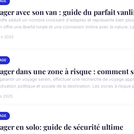
AGE
ager avec son van : guide du parfait vanli
nlife séduit un nombre croissant d'adeptes et représente bien plu
 offre une liberté totale et une connexion intime avec la nature. Les
rs 2025
AGE
ager dans une zone à risque : comment s
garantir un voyage serein, effectuer une recherche de voyage approf
situation politique et sociale de la destination. Les zones à risque 
rs 2025
AGE
ager en solo: guide de sécurité ultime