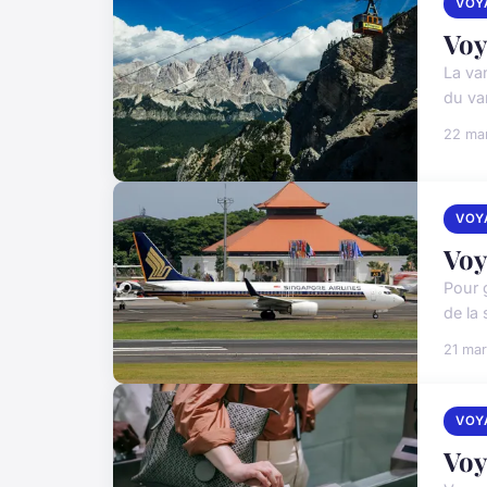
VOY
Voy
La va
du van
22 ma
VOY
Voy
Pour 
de la 
21 ma
VOY
Voy