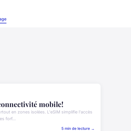
age
connectivité mobile!
out en zones isolées. L'eSIM simplifie l'accès
s forf...
5 min de lecture →