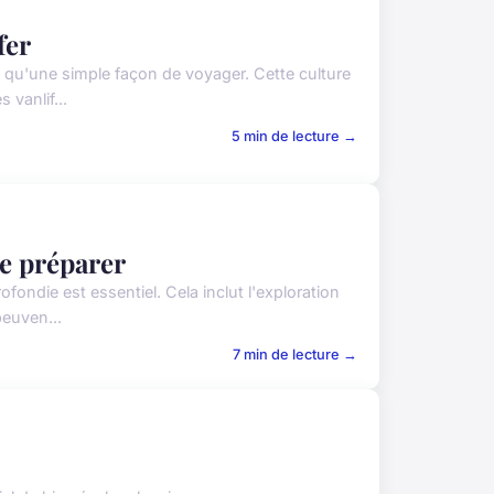
fer
s qu'une simple façon de voyager. Cette culture
 vanlif...
5 min de lecture →
e préparer
ondie est essentiel. Cela inclut l'exploration
peuven...
7 min de lecture →