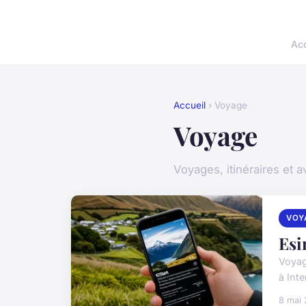
Acc
Accueil
› Voyage
Voyage
Voyages, itinéraires et 
VOY
Esi
Voyag
à Inte
8 mai