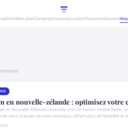
ueil
Actu
Bon plan
Camping
Croisiere
Location
Tourisme
Vacance
Voy
aventures
AGE
m en nouvelle-zélande : optimisez votre 
er en Nouvelle-Zélande nécessite une connexion mobile fiable, surt
rnet sans changer de carte physique, offrant plus de flexibilité et de
 2025