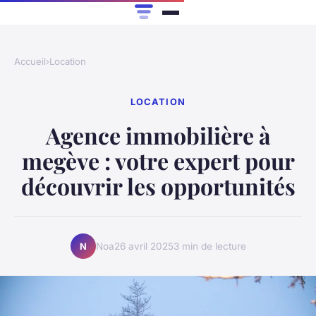
Accueil
›
Location
LOCATION
Agence immobilière à
megève : votre expert pour
découvrir les opportunités
Noa
26 avril 2025
3 min de lecture
N