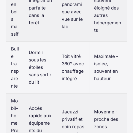
Intégration
souvent
en
panorami
parfaite
éloigné des
boi
que avec
dans la
autres
s
vue sur le
forêt
hébergemen
ma
lac
ts
ssif
Bull
Dormir
e
Toit vitré
Maximale -
sous les
tra
360° avec
isolée,
étoiles
nsp
chauffage
souvent en
sans sortir
are
intégré
hauteur
du lit
nte
Mo
bil-
Accès
Jacuzzi
Moyenne -
ho
rapide aux
privatif et
proche des
me
équipeme
coin repas
zones
Pre
nts du