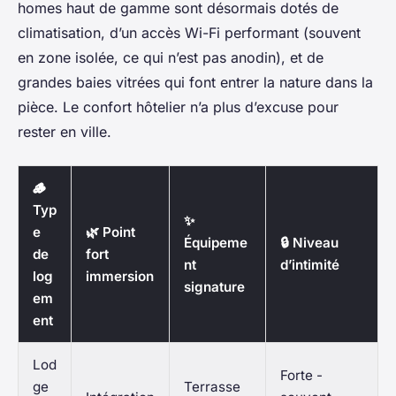
homes haut de gamme sont désormais dotés de
climatisation, d’un accès Wi-Fi performant (souvent
en zone isolée, ce qui n’est pas anodin), et de
grandes baies vitrées qui font entrer la nature dans la
pièce. Le confort hôtelier n’a plus d’excuse pour
rester en ville.
🪵
Typ
✨
e
🌿 Point
Équipeme
🔒 Niveau
de
fort
nt
d’intimité
log
immersion
signature
em
ent
Lod
Forte -
ge
Terrasse