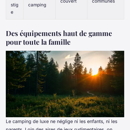
couvert
communes
stig
camping
e
Des équipements haut de gamme
pour toute la famille
Le camping de luxe ne néglige ni les enfants, ni les
parents. Loin des aires de jeux rudimentaires, on