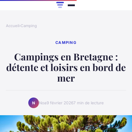
Accueil
›
Camping
CAMPING
Campings en Bretagne :
détente et loisirs en bord de
mer
Noa
9 février 2026
7 min de lecture
N