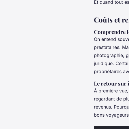
Et quand tout es
Coûts et re
Comprendre l
On entend souven
prestataires. M
photographie, g
juridique. Certa
propriétaires av
Le retour sur 
À première vue,
regardant de plu
revenus. Pourquo
bons voyageurs e