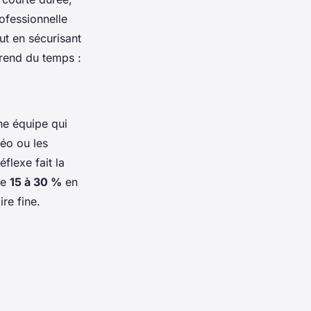
rofessionnelle
ut en sécurisant
prend du temps :
ne équipe qui
téo ou les
lexe fait la
de
15 à 30 %
en
re fine.