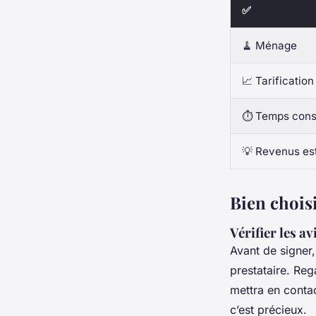
✅
🧹 Ménage
📈 Tarification
⏱️ Temps con
💡 Revenus es
Bien choisi
Vérifier les av
Avant de signer,
prestataire. Reg
mettra en contac
c’est précieux.