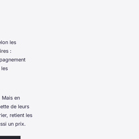
lon les
res :
ompagnement
 les
. Mais en
ette de leurs
er, retient les
ssi un prix.