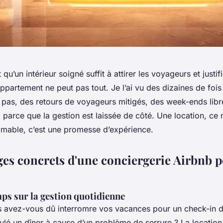
qu’un intérieur soigné suffit à attirer les voyageurs et justif
appartement ne peut pas tout. Je l’ai vu des dizaines de foi
t pas, des retours de voyageurs mitigés, des week-ends libr
parce que la gestion est laissée de côté. Une location, ce 
mable, c’est une promesse d’expérience.
ges concrets d'une conciergerie Airbnb p
ps sur la gestion quotidienne
 avez-vous dû interromre vos vacances pour un check-in d
ulé un dîner à cause d’un problème de serrure ? La location