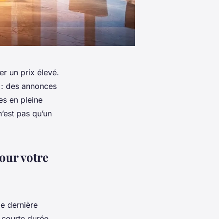
ier un prix élevé.
s : des annonces
es en pleine
n’est pas qu’un
our votre
e dernière
 courte durée,