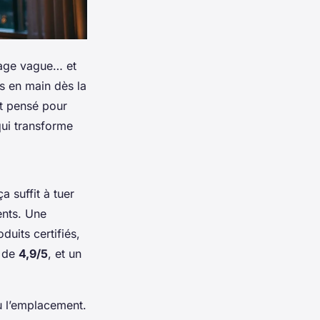
sage vague… et
is en main dès la
st pensé pour
qui transforme
a suffit à tuer
ents. Une
duits certifiés,
r de
4,9/5
, et un
ou l’emplacement.