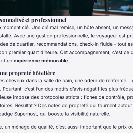
sonnalisé et professionnel
t le moment clé. Une clé mal remise, un hôte absent, un mes
nstallé. Avec une gestion professionnelle, le voyageur est pr
ides de quartier, recommandations, check-in fluide - tout e
 bon premier quart d’heure. Cet accompagnement, c’est ce 
ard en
expérience mémorable
.
une propreté hôtelière
 des cheveux dans la salle de bain, une odeur de renfermé… ç
Pourtant, c’est l’un des motifs d’avis négatif les plus fréqu
ieuse impose des protocoles stricts : fiches de contrôle, pro
toires. Résultat ? Des notes de propreté qui tournent autou
adge Superhost, qui booste la visibilité naturelle.
e, un ménage de qualité, c’est aussi important que le prix 