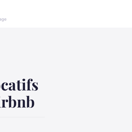
age
catifs
irbnb