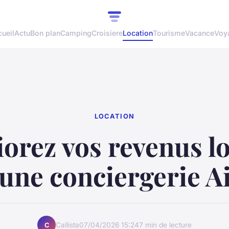
ueil
Actu
Bon plan
Camping
Croisiere
Location
Tourisme
Vacance
Voy
LOCATION
orez vos revenus lo
 une conciergerie A
Callista
07/04/2026 15:24
7 min de lecture
C