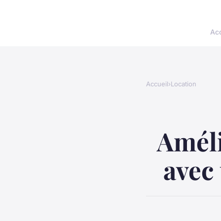
Acc
Accueil
›
Location
Améli
avec