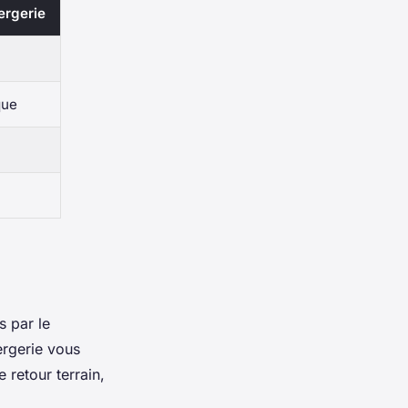
ergerie
que
s par le
ergerie vous
 retour terrain,