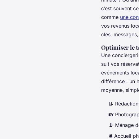
c’est souvent ce
comme
une conc
vos revenus loc
clés, messages,
Optimiser le 
Une conciergerie
suit vos réserva
événements loca
différence : un
moyenne, simplem
📝 Rédaction
📸 Photograp
🧹 Ménage de
🛎️ Accueil p